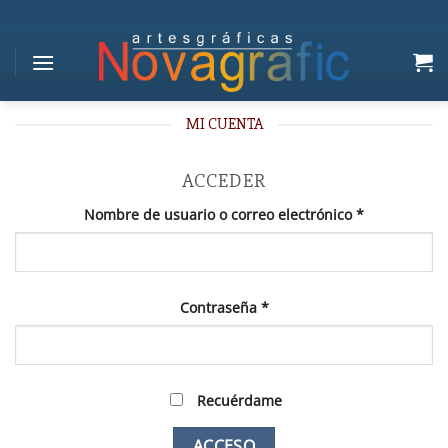
Saltar
al
contenido
MI CUENTA
ACCEDER
Obligatorio
Nombre de usuario o correo electrónico
*
Obligatorio
Contraseña
*
Recuérdame
ACCESO